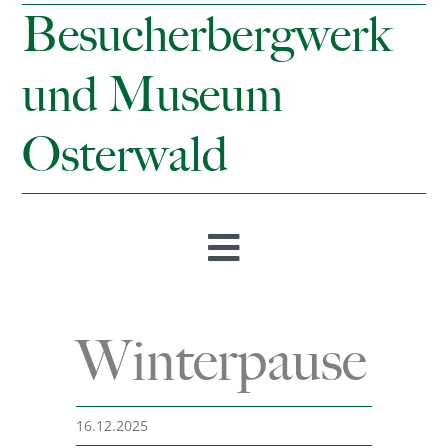
Besucherbergwerk
und Museum
Osterwald
Toggle
Navigation
Startseite
Winterpause
Öffnungszeiten & Preise
16.12.2025
Besucherbergwerk