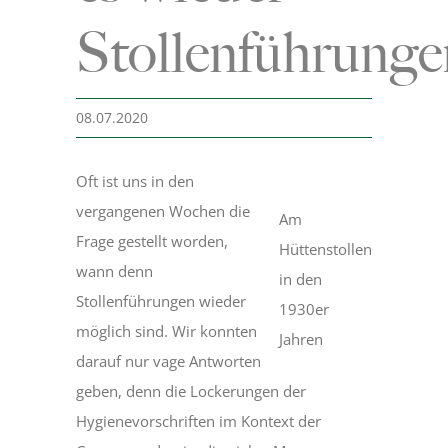
Stollenführunge
Museum
08.07.2020
Bergmannsweg
Oft ist uns in den
Hallo Kinder
vergangenen Wochen die
Am
Frage gestellt worden,
Hüttenstollen
Blog
wann denn
in den
Stollenführungen wieder
1930er
möglich sind. Wir konnten
Jahren
darauf nur vage Antworten
geben, denn die Lockerungen der
Hygienevorschriften im Kontext der