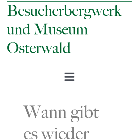
Besucherbergwerk
und Museum
Osterwald
Toggle
Navigation
Startseite
Wann gibt
Öffnungszeiten & Preise
es wieder
Besucherbergwerk