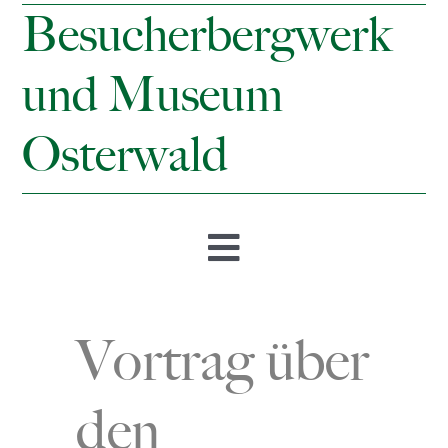
Besucherbergwerk
und Museum
Osterwald
Toggle
Navigation
Startseite
Vortrag über
Öffnungszeiten & Preise
den
Besucherbergwerk