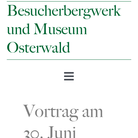
Besucherbergwerk
und Museum
Osterwald
Toggle
Navigation
Startseite
Vortrag am
Öffnungszeiten & Preise
30. Juni
Besucherbergwerk