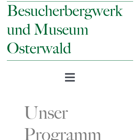
Besucherbergwerk
und Museum
Osterwald
Toggle
Navigation
Startseite
Unser
Öffnungszeiten & Preise
Programm
Besucherbergwerk