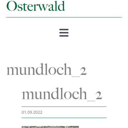
Osterwald
Toggle
Navigation
Startseite
mundloch_2
Öffnungszeiten & Preise
mundloch_2
Besucherbergwerk
Museum
01.09.2022
Bergmannsweg