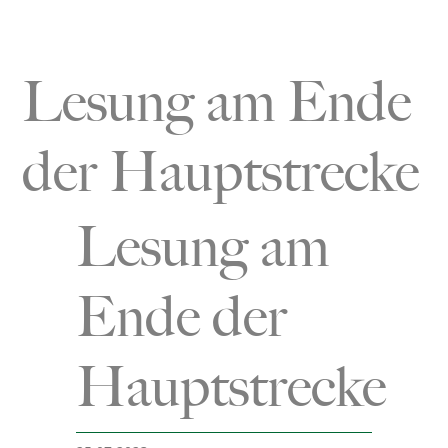
Toggle
Navigation
Startseite
Lesung am Ende
Öffnungszeiten & Preise
der Hauptstrecke
Besucherbergwerk
Lesung am
Museum
Ende der
Bergmannsweg
Hauptstrecke
Hallo Kinder
Blog