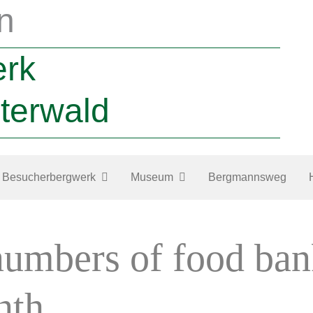
n
erk
terwald
Besucherbergwerk
Museum
Bergmannsweg
umbers of food ban
nth