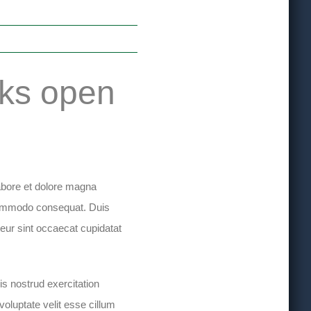
nks open
labore et dolore magna
a commodo consequat. Duis
pteur sint occaecat cupidatat
s nostrud exercitation
voluptate velit esse cillum