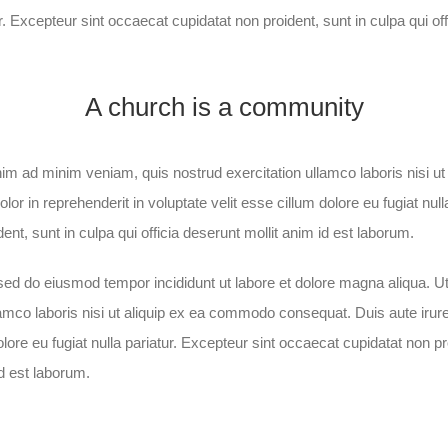
ur. Excepteur sint occaecat cupidatat non proident, sunt in culpa qui off
A church is a community
im ad minim veniam, quis nostrud exercitation ullamco laboris nisi u
lor in reprehenderit in voluptate velit esse cillum dolore eu fugiat null
nt, sunt in culpa qui officia deserunt mollit anim id est laborum.
, sed do eiusmod tempor incididunt ut labore et dolore magna aliqua. 
lamco laboris nisi ut aliquip ex ea commodo consequat. Duis aute irure 
olore eu fugiat nulla pariatur. Excepteur sint occaecat cupidatat non pr
id est laborum.