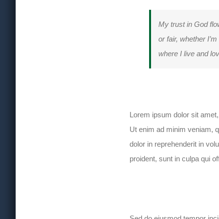
My trust in God flo
or fair, whether I’
where I live and l
Lorem ipsum dolor sit amet, 
Ut enim ad minim veniam, qu
dolor in reprehenderit in vol
proident, sunt in culpa qui o
Sed do eiusmod tempor incid