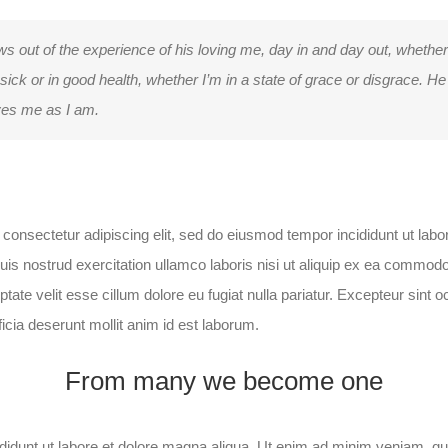
ws out of the experience of his loving me, day in and day out, whethe
m sick or in good health, whether I’m in a state of grace or disgrace. 
oves me as I am.
consectetur adipiscing elit, sed do eiusmod tempor incididunt ut labo
is nostrud exercitation ullamco laboris nisi ut aliquip ex ea commodo
uptate velit esse cillum dolore eu fugiat nulla pariatur. Excepteur sint
fficia deserunt mollit anim id est laborum.
From many we become one
idunt ut labore et dolore magna aliqua. Ut enim ad minim veniam, qui