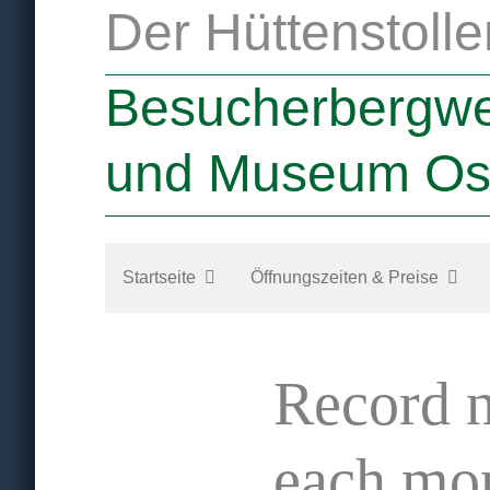
Der Hüttenstolle
Zum
Inhalt
springen
Besucherbergw
und Museum Os
Startseite
Öffnungszeiten & Preise
Record n
each mo