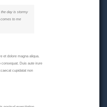
r the day is stormy
He comes to me
re et dolore magna aliqua.
 consequat. Duis aute irure
 occaecat cupidatat non
s nostrud exercitation