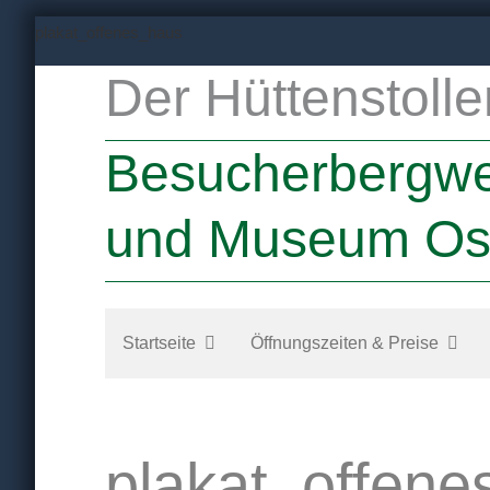
Zum
plakat_offenes_haus
Inhalt
Der Hüttenstolle
springen
Besucherbergw
und Museum Os
Startseite
Öffnungszeiten & Preise
plakat_offen