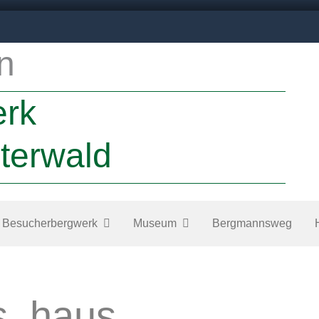
n
erk
terwald
Besucherbergwerk
Museum
Bergmannsweg
es_haus