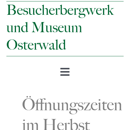
Besucherbergwerk
und Museum
Osterwald
Toggle
Navigation
Startseite
Öffnungszeiten
Öffnungszeiten & Preise
im Herbst
Besucherbergwerk