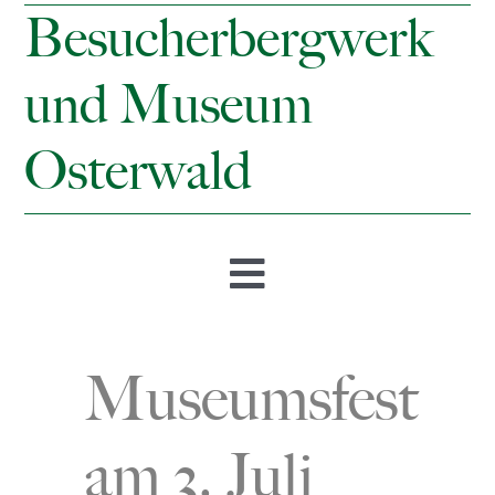
Besucherbergwerk
und Museum
Osterwald
Toggle
Navigation
Startseite
Museumsfest
Öffnungszeiten & Preise
am 3. Juli
Besucherbergwerk