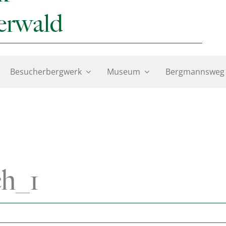
erwald
Besucherbergwerk
Museum
Bergmannsweg
h_1