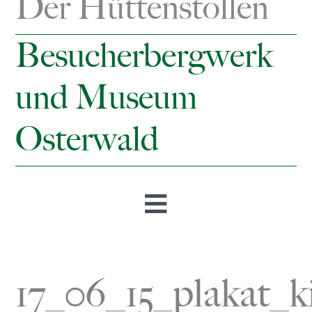
Der Hüttenstollen
Besucherbergwerk
und Museum
Osterwald
Toggle
Navigation
Startseite
17_06_15_plakat_k
Öffnungszeiten & Preise