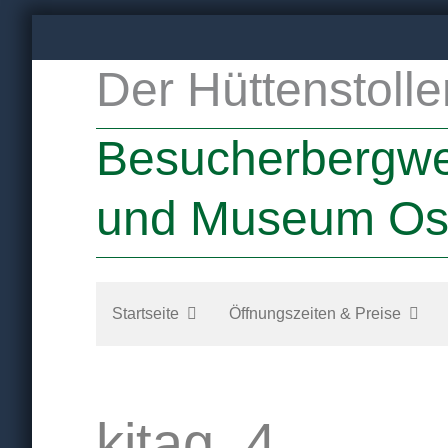
Zum
Inhalt
Der Hüttenstolle
springen
Besucherbergw
und Museum Os
Startseite
Öffnungszeiten & Preise
kitag_4