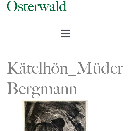
Osterwald
Toggle
Navigation
Startseite
Kätelhön_Müder
Öffnungszeiten & Preise
Bergmann
Besucherbergwerk
Museum
Bergmannsweg