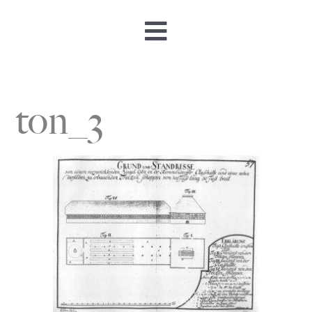
Toggle
Navigation
Startseite
ton_3
Öffnungszeiten & Preise
Besucherbergwerk
Museum
Bergmannsweg
Hallo Kinder